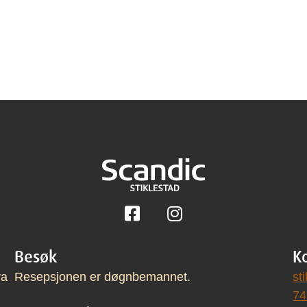
Følg på Facebook
Følg på Instagram
Besøk
K
va
Resepsjonen er døgnbemannet.
st
74