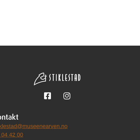
Følg på Facebook
Følg på Instagram
ontakt
iklestad@museenearven.no
 04 42 00