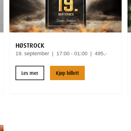
HØSTROCK
19.
september
17:00 - 01:00
495,-
Les mer
Kjøp billett