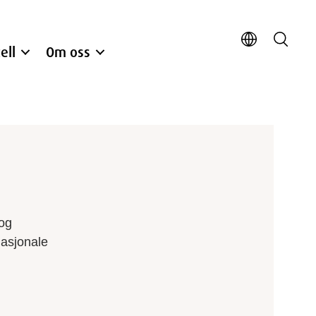
ell
Om oss
 og
Nasjonale