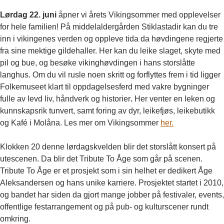
Lørdag 22. juni
åpner vi årets Vikingsommer med opplevelser
for hele familien! På middelaldergården Stiklastadir kan du tre
inn i vikingenes verden og oppleve tida da høvdingene regjerte
fra sine mektige gildehaller. Her kan du leike slaget, skyte med
pil og bue, og besøke vikinghøvdingen i hans storslåtte
langhus. Om du vil rusle noen skritt og forflyttes frem i tid ligger
Folkemuseet klart til oppdagelsesferd med vakre bygninger
fulle av levd liv, håndverk og historier
.
Her venter en leken og
kunnskapsrik tunvert, samt foring av dyr, leikefjøs, leikebutikk
og Kafé i Molåna. Les mer om Vikingsommer
her.
Klokken 20 denne lørdagskvelden blir det storslått konsert på
utescenen. Da blir det Tribute To Åge som går på scenen.
Tribute To Åge er et prosjekt som i sin helhet er dedikert Åge
Aleksandersen og hans unike karriere. Prosjektet startet i 2010,
og bandet har siden da gjort mange jobber på festivaler, events,
offentlige festarrangement og på pub- og kulturscener rundt
omkring.