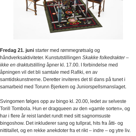
Fredag 21. juni
starter med rømmegrøtsalg og
håndverksaktiviteter. Kunstutstillingen
Skakke folkedrakter –
ikke en draktutstilling
åpner kl. 17.00. I forbindelse med
åpningen vil det bli samtale med Rafiki, en av
samtidskunstnerne. Deretter inviteres det til dans på tunet i
samarbeid med Torunn Bjerkem og Juniorspellsmanslaget.
Svingomen følges opp av bingo kl. 20.00, ledet av selveste
Torill Tombola. Hun er dragqueen av den «gamle sorten», og
har i flere år reist landet rundt med sitt sagnomsuste
bingoshow. Det inkluderer sang og tullprat, hits fra åtti- og
nittitallet, og en rekke anekdoter fra et rikt – indre – og ytre liv.