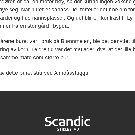
døren er ca. en meter høy, så der kunne ingen voksne 
øye seg. Når buret er såpass lite, forteller det noe om f
rder og husmannsplasser. Og det blir en kontrast til Ly
er fra en stor gård i bygda.
 årene buret var i bruk på Bjønnmelen, ble det benyttet ti
ng av korn. I eldre tid var det matlager, dvs. at det lille 
 samme måte som større bur.
av dette buret står ved Almoåsstuggu.