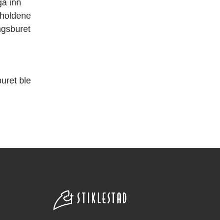
gå inn
orholdene
ngsburet
l
buret ble