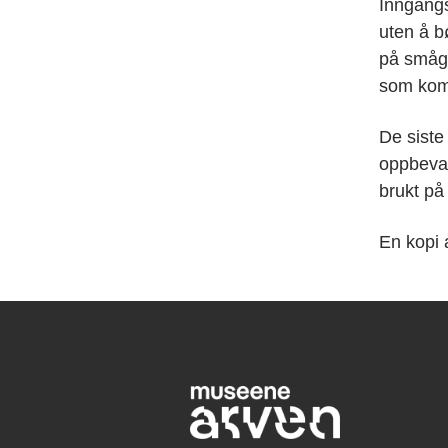
Inngangs
uten å b
på smågå
som komm
De siste
oppbevari
brukt på
En kopi 