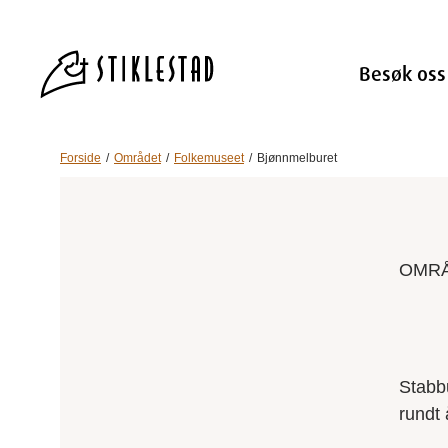
Besøk oss
Forside
Området
Folkemuseet
Bjønnmelburet
OMR
Stabbu
rundt 