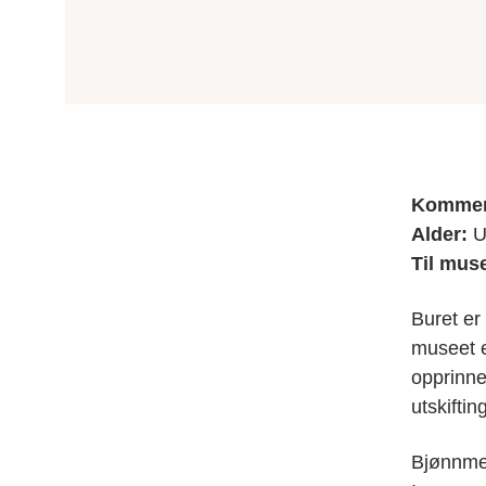
Kommer 
Alder:
U
Til mus
Buret er 
museet e
opprinne
utskiftin
Bjønnmel