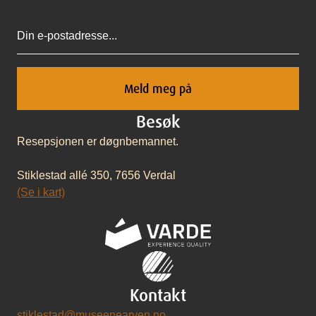
Epost
Besøk
Resepsjonen er døgnbemannet.
Stiklestad allé 350, 7656 Verdal
(Se i kart)
Kontakt
stiklestad@museenearven.no