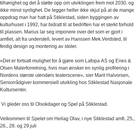
tilhørighet og det å støtte opp om utviklingen frem mot 2030, og
ikke minst synlighet. De legger heller ikke skjul på at de mange
oppdrag man har hatt på Stiklestad, siden byggingen av
kulturhuset i 1992, har bidratt til at bedriften har et sterkt forhold
til plassen. Marius lar seg imponere over det som er gjort i
amfiet, alt fra understell, levert av Hanssen Mek.Verdsted, til
ferdig design og montering av stoler.
«Det er fortsatt mulighet for å gjøre som Lafopa AS og Enes &
Olsen Malerforretning, hvis man ønsker en synlig profilering i
Nordens største utendørs teaterscene», sier Marit Halvorsen,
Seniorrådgiver kommersiell utvikling hos Stiklestad Nasjonale
Kultursenter.
Vi gleder oss til Olsokdager og Spel på Stiklestad.
Velkommen til Spelet om Heilag Olav, i nye Stiklestad amfi, 25.,
26., 28. og 29.juli