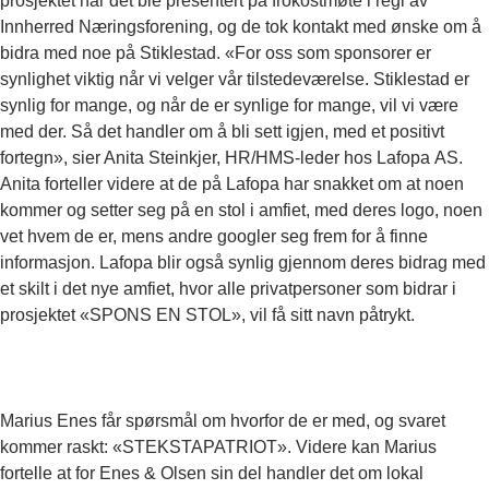
prosjektet når det ble presentert på frokostmøte i regi av
Innherred Næringsforening, og de tok kontakt med ønske om å
bidra med noe på Stiklestad. «For oss som sponsorer er
synlighet viktig når vi velger vår tilstedeværelse. Stiklestad er
synlig for mange, og når de er synlige for mange, vil vi være
med der. Så det handler om å bli sett igjen, med et positivt
fortegn», sier Anita Steinkjer, HR/HMS-leder hos Lafopa AS.
Anita forteller videre at de på Lafopa har snakket om at noen
kommer og setter seg på en stol i amfiet, med deres logo, noen
vet hvem de er, mens andre googler seg frem for å finne
informasjon. Lafopa blir også synlig gjennom deres bidrag med
et skilt i det nye amfiet, hvor alle privatpersoner som bidrar i
prosjektet «SPONS EN STOL», vil få sitt navn påtrykt.
Marius Enes får spørsmål om hvorfor de er med, og svaret
kommer raskt: «STEKSTAPATRIOT». Videre kan Marius
fortelle at for Enes & Olsen sin del handler det om lokal